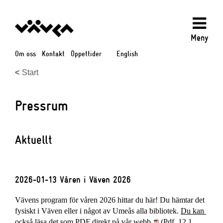
Meny
Om oss
Kontakt
Öppettider
English
Start
Pressrum
Aktuellt
2026-01-13 Våren i Väven 2026
Vävens program för våren 2026 hittar du här! Du hämtar det 
fysiskt i Väven eller i något av Umeås alla bibliotek. 
Du kan 
Pdf, 12.1 MB, öppnas
också läsa det som PDF direkt på vår webb.
 (Pdf, 12.1 