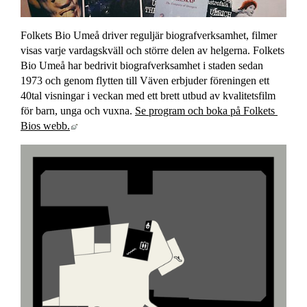
Folkets Bio Umeå driver reguljär biografverksamhet, filmer 
visas varje vardagskväll och större delen av helgerna. Folkets 
Bio Umeå har bedrivit biografverksamhet i staden sedan 
1973 och genom flytten till Väven erbjuder föreningen ett 
40tal visningar i veckan med ett brett utbud av kvalitetsfilm 
för barn, unga och vuxna. 
Se program och boka på Folkets 
Länk till annan webbplats, öppnas i nytt fönster.
Bios webb.
Förs